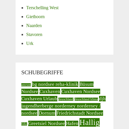
Terschelling West
Giethoorn
Naarden
Stavoren
Urk
SCHUBEGRIFFE
bg nordsee reha-klinik
Büsum
amrum
Nordsee
Cuxhaven
Cuxhaven Nordsee
Cuxhaven Urlaub
djh
deuschland
deuschland klima
jugendherberge norderney norderney /
nordsee
Dornum
Friedrichstadt Nordsee
Hallig
Greetsiel Nordsee
Hafen
föhr